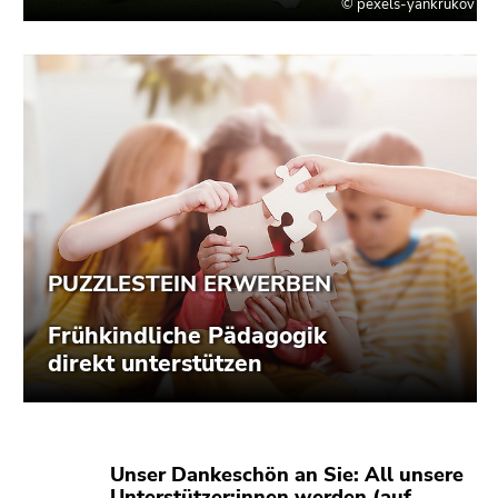
Seitenbereichs.
Zur
Übersicht
der
Seitenbereiche
Unser Dankeschön an Sie: All unsere
Unterstützer:innen werden (auf