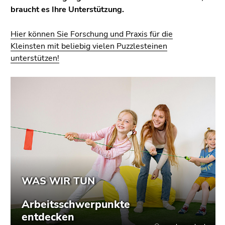
4)
braucht es Ihre Unterstützung.
Zu
den
Hier können Sie Forschung und Praxis für die
Zusatzinformationen
Kleinsten mit beliebig vielen Puzzlesteinen
(Zugriffstaste
unterstützen!
5)
Zu
den
Seiteneinstellungen
(Benutzer/Sprache)
(Zugriffstaste
8)
Zur
Suche
(Zugriffstaste
9)
Ende
dieses