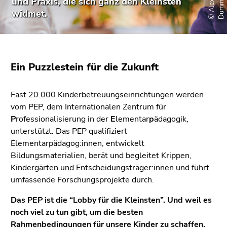
©
A
l
e
x
a
n
d
e
r
D
u
m
m
e
r
/
P
e
x
e
l
und Praxis, die sich ganz den Kleinsten
bestätigen
widmet.
Sie diesen
Link.
Beginn
Zum
des
Inhalt
Ein Puzzlestein für die Zukunft
Seitenbereichs:
(Zugriffstaste
Seitenbereiche:
1)
Fast 20.000 Kinderbetreuungseinrichtungen werden
Zur
vom PEP, dem Internationalen Zentrum für
Positionsanzeige
P
rofessionalisierung in der
E
lementar
p
ädagogik,
(Zugriffstaste
unterstützt. Das PEP qualifiziert
2)
Elementarpädagog:innen, entwickelt
Zur
Bildungsmaterialien, berät und begleitet Krippen,
Hauptnavigation
Kindergärten und Entscheidungsträger:innen und führt
(Zugriffstaste
umfassende Forschungsprojekte durch.
3)
Zur
Das PEP ist die “Lobby für die Kleinsten”. Und weil es
Unternavigation
noch viel zu tun gibt, um die besten
(Zugriffstaste
Rahmenbedingungen für unsere Kinder zu schaffen,